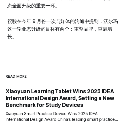
态全面升级的重要一环。
祝骏在今年 9 月份一次与媒体的沟通中提到，沃尔玛
这一轮业态升级的目标有两个：重塑品牌，重启增
长。
READ MORE
Xiaoyuan Learning Tablet Wins 2025 IDEA
International Design Award, Setting a New
Benchmark for Study Devices
Xiaoyuan Smart Practice Device Wins 2025 IDEA
International Design Award China’s leading smart practice
device brand, Xiaoyuan Smart Practice Device, has won the