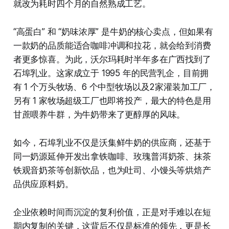
就改为耗时四个月的自然熟成工艺。
“高蛋白” 和 “奶味浓厚” 是牛奶的核心卖点，但如果有
一款奶的品质能适合咖啡冲调和拉花，就会给到消费
者更多惊喜。为此，沃尔玛耗时半年多在广西找到了
石埠乳业。这家成立于 1995 年的民营乳企，目前拥
有 1 个万头牧场、6 个中型牧场以及2家灌装加工厂，
另有 1 家牧场超级工厂也即将投产，最大的特色是用
甘蔗喂养牛群，为牛奶带来了更醇厚的风味。
如今，石埠乳业不仅是沃集鲜牛奶的供应商，还基于
同一奶源延伸开发出拿铁咖啡、玫瑰普洱奶茶、抹茶
铁观音奶茶等创新饮品，也为吐司、小馒头等烘焙产
品供应原料奶。
企业依赖时间而沉淀的复利价值，正是对手难以在短
期内复制的关键，这背后不仅是标准的领先，更是长