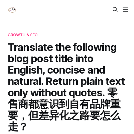
GROWTH & SEO
Translate the following
blog post title into
English, concise and
natural. Return plain text
only without quotes. 零
售商都意识到自有品牌重
要，但差异化之路要怎么
走？