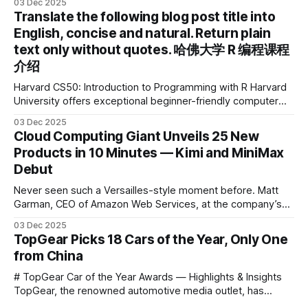
03 Dec 2025
2025 IDEA International Design Award for its eye-care
Translate the following blog post title into
design and cutting-edge educational AI experience. This is
English, concise and natural. Return plain
the first learning tablet product to receive this
text only without quotes. 哈佛大学 R 编程课程
介绍
Harvard CS50: Introduction to Programming with R Harvard
University offers exceptional beginner-friendly computer
science courses. We’re excited to announce the release of
03 Dec 2025
Harvard CS50’s Introduction to Programming in R, a
Cloud Computing Giant Unveils 25 New
powerful language widely used for statistical computing,
Products in 10 Minutes — Kimi and MiniMax
data science, and graphics. This course was developed by
Debut
Carter
Never seen such a Versailles-style moment before. Matt
Garman, CEO of Amazon Web Services, at the company’s
annual gala re:Invent 2025, had so many new products to
03 Dec 2025
announce that he casually proclaimed on stage: > I’m going
TopGear Picks 18 Cars of the Year, Only One
to challenge myself — 25 products in 10 minutes! Given
from China
# TopGear Car of the Year Awards — Highlights & Insights
TopGear, the renowned automotive media outlet, has
revealed its **“Car of the Year”** list, selecting around 20