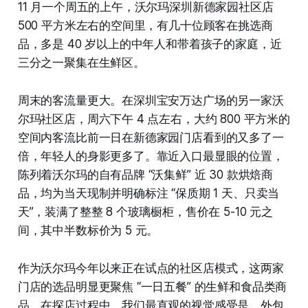
11 月一个周五的上午，沃尔玛深圳新德家园社区店
500 平方米左右的空间里，有几十位顾客在挑选商
品，多是 40 岁以上的中年人和带着孩子的家庭，近
三分之一聚集在生鲜区。
周末的客流量更大。在深圳宝安万达广场的另一家沃
尔玛社区店，周六下午 4 点左右，大约 800 平方米的
空间内客流比前一日在新德家园门店看到的又多了一
倍，年轻人的身影更多了。靠近入口最显眼的位置，
陈列着沃尔玛的自有品牌 “沃集鲜” 近 30 款烘焙商
品，均为当天现制并明确标注 “保质期 1 天、只卖当
天”，装满了整整 8 个玻璃橱柜，售价在 5-10 元之
间，其中半数标价为 5 元。
作为沃尔玛今年以来正在试点的社区店模式，这两家
门店的选品明显更聚焦 “一日五餐” 的生鲜和食品类商
品。在探店过程中，我们最直观的视觉感受是，外包